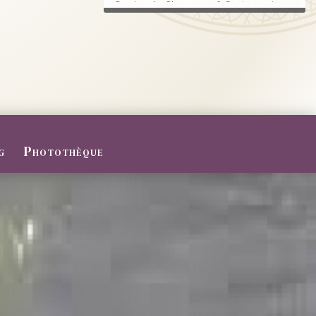
Randonnée, Champagne & Gastronomie au
RDV.
FERMETURE POUR CONGES D
ETE
Du 27/07 au 09/08/2026
Le Domaine sera fermé pour congés d'été
...
g
Photothèque