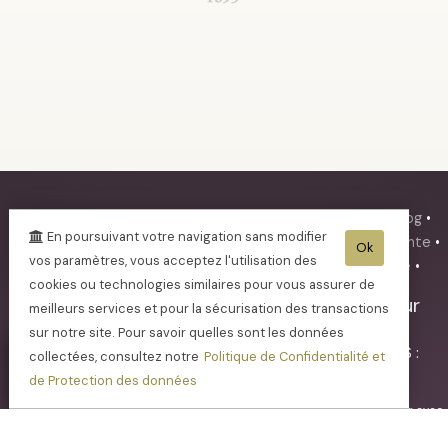
•
Actualités
•
Mentions légales
•
Plan du site
•
Mini-blog
•
En poursuivant votre navigation sans modifier
Protection des données
•
Conditions Générales de Vente
•
Ok
vos paramètres, vous acceptez l'utilisation des
Tarifs expedition
•
Se connecter
•
Payer une facture
•
cookies ou technologies similaires pour vous assurer de
Champagne FAY Michel
-
21 rue Pasteur
meilleurs services et pour la sécurisation des transactions
02850
BARZY SUR MARNE
sur notre site. Pour savoir quelles sont les données
Tél. 03.23.70.21.44
- Tva. : FR31410766844 - RCS :
collectées, consultez notre
Politique de Confidentialité et
SOISSONS 410 766 844
de Protection des données
- L'abus d'alcool est dangereux pour la santé, sachez consommer avec
modération - La vente d'alcool est interdite aux mineurs de -18ans -