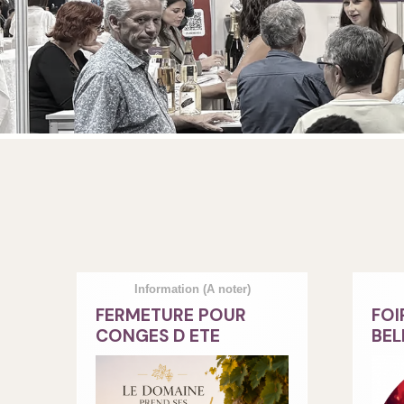
Information
(A noter)
FERMETURE POUR
FOI
CONGES D ETE
BEL