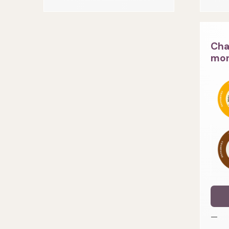
Cha
mon
—