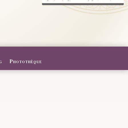
Randonnée, Champagne & Gastronomie au
RDV.
FERMETURE POUR CONGES D
ETE
Du 27/07 au 09/08/2026
Le Domaine sera fermé pour congés d'été
...
g
Photothèque