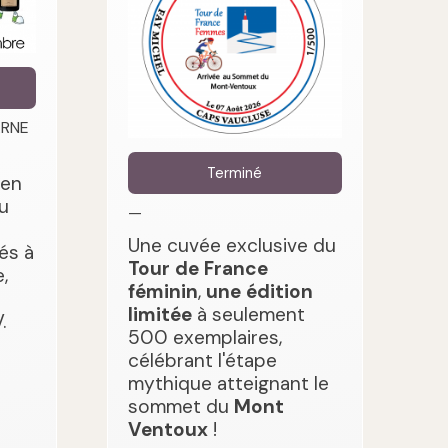
ARNE
Terminé
 en
u
—
Une cuvée exclusive du
és à
Tour de France
,
féminin
,
une édition
limitée
à seulement
.
500 exemplaires,
célébrant l'étape
mythique atteignant le
sommet du
Mont
Ventoux
!