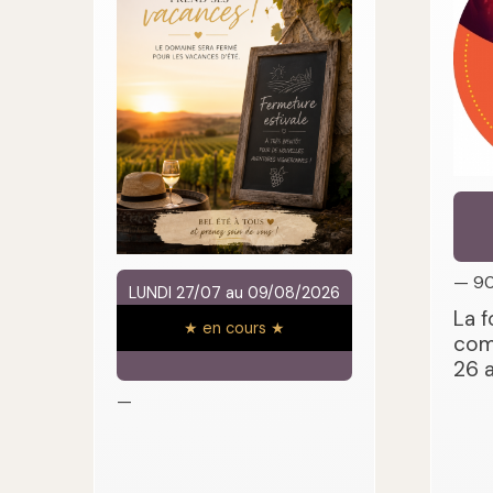
— 9
LUNDI 27/07 au 09/08/2026
La f
★ en cours ★
com
26 
—