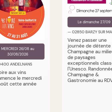
Le dimanche 27/09
— 02850 BARZY SUR M
Venez passer une
journée de détente
MERCREDI 26/08 au
Champagne au milie
30/08/2026
de paysages
exceptionnels class
0400 ANDELNANS
l'Unesco. Randonnée
oire aux vins
Champagne &
mence le mercredi
Gastronomie au RDV
août cette année