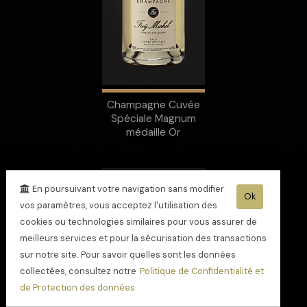
Champagne Cuvée
Spéciale Magnum
médaille Or
En poursuivant votre navigation sans modifier
Ok
vos paramètres, vous acceptez l'utilisation des
cookies ou technologies similaires pour vous assurer de
meilleurs services et pour la sécurisation des transactions
sur notre site. Pour savoir quelles sont les données
collectées, consultez notre
Politique de Confidentialité et
de Protection des données