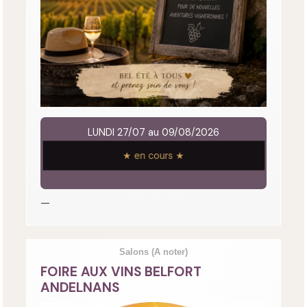
LUNDI 27/07 au 09/08/2026
★ en cours ★
—
Salons
(A noter)
FOIRE AUX VINS BELFORT
ANDELNANS