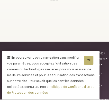
•
Actualités
•
Mentions légales
•
Plan du site
•
Mini-blog
•
En poursuivant votre navigation sans modifier
Protection des données
•
Conditions Générales de Vente
•
Ok
vos paramètres, vous acceptez l'utilisation des
Tarifs expedition
•
Se connecter
•
Payer une facture
•
cookies ou technologies similaires pour vous assurer de
Champagne FAY Michel
-
21 rue Pasteur
meilleurs services et pour la sécurisation des transactions
02850
BARZY SUR MARNE
sur notre site. Pour savoir quelles sont les données
Tél. 03.23.70.21.44
- Tva. : FR31410766844 - RCS :
collectées, consultez notre
Politique de Confidentialité et
SOISSONS 410 766 844
de Protection des données
- L'abus d'alcool est dangereux pour la santé, sachez consommer avec
modération - La vente d'alcool est interdite aux mineurs de -18ans -