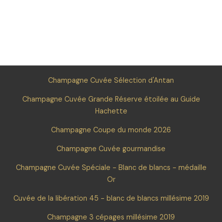
Champagne Cuvée Sélection d'Antan
Champagne Cuvée Grande Réserve étoilée au Guide
Hachette
Champagne Coupe du monde 2026
Champagne Cuvée gourmandise
Champagne Cuvée Spéciale - Blanc de blancs - médaille
Or
Cuvée de la libération 45 - blanc de blancs millésime 2019
Champagne 3 cépages millésime 2019