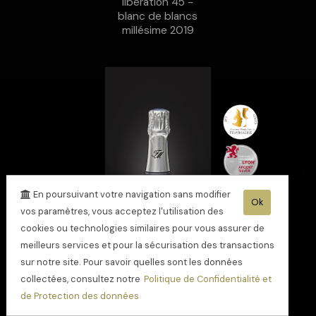
libération 45 -
blanc de blancs
millésime 2019
En poursuivant votre navigation sans modifier
Ok
vos paramètres, vous acceptez l'utilisation des
cookies ou technologies similaires pour vous assurer de
meilleurs services et pour la sécurisation des transactions
sur notre site. Pour savoir quelles sont les données
collectées, consultez notre
Politique de Confidentialité et
de Protection des données