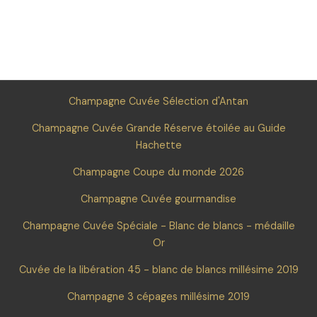
Champagne Cuvée Sélection d'Antan
Champagne Cuvée Grande Réserve étoilée au Guide
Hachette
Champagne Coupe du monde 2026
Champagne Cuvée gourmandise
Champagne Cuvée Spéciale - Blanc de blancs - médaille
Or
Cuvée de la libération 45 - blanc de blancs millésime 2019
Champagne 3 cépages millésime 2019