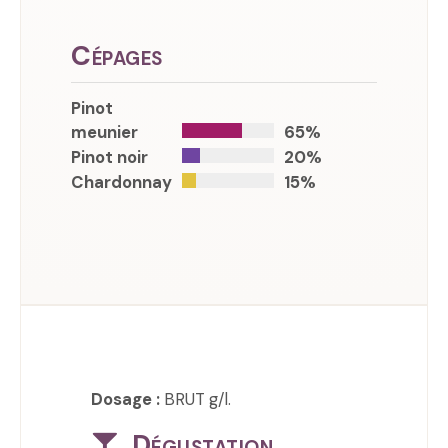
Cépages
Pinot
meunier
65%
Pinot noir
20%
Chardonnay
15%
Dosage :
BRUT g/l.
Dégustation