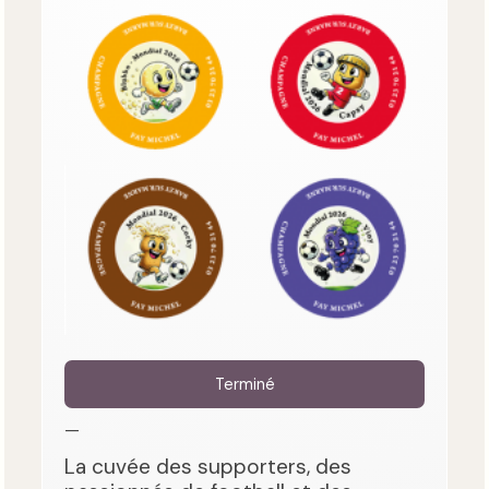
Terminé
—
La cuvée des supporters, des