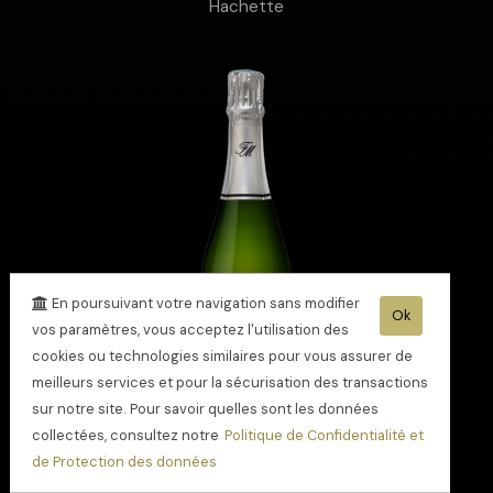
Hachette
En poursuivant votre navigation sans modifier
Ok
vos paramètres, vous acceptez l'utilisation des
cookies ou technologies similaires pour vous assurer de
meilleurs services et pour la sécurisation des transactions
sur notre site. Pour savoir quelles sont les données
collectées, consultez notre
Politique de Confidentialité et
de Protection des données