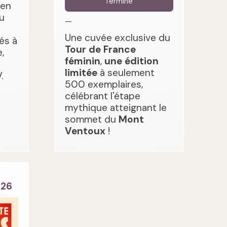
Terminé
 en
u
—
Une cuvée exclusive du
és à
Tour de France
,
féminin
,
une édition
limitée
à seulement
.
500 exemplaires,
célébrant l'étape
mythique atteignant le
sommet du
Mont
Ventoux
!
026