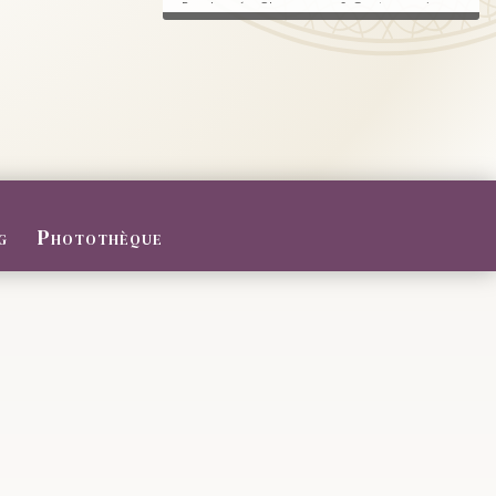
Randonnée, Champagne & Gastronomie au
RDV.
FERMETURE POUR CONGES D
ETE
Du 27/07 au 09/08/2026
Le Domaine sera fermé pour congés d'été
...
g
Photothèque