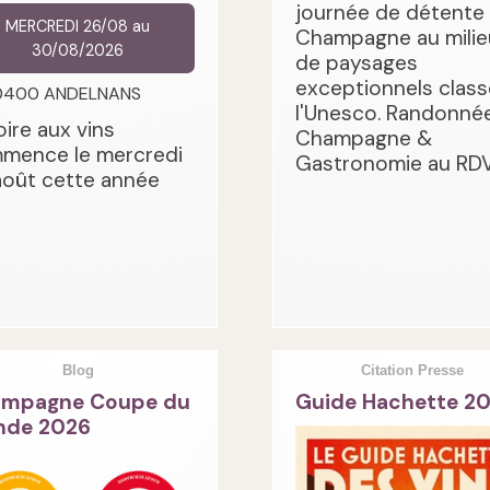
journée de détente
MERCREDI 26/08 au
Champagne au milie
30/08/2026
de paysages
exceptionnels class
0400 ANDELNANS
l'Unesco. Randonnée
oire aux vins
Champagne &
mence le mercredi
Gastronomie au RDV
août cette année
Blog
Citation Presse
mpagne Coupe du
Guide Hachette 2
de 2026