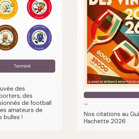
Terminé
cuvée des
porters, des
sionnés de football
—
des amateurs de
Nos citations au Gu
s bulles !
Hachette 2026