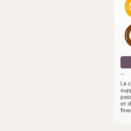
—
La 
sup
pas
et 
fine