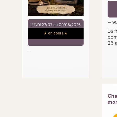
— 9
LUNDI 27/07 au 09/08/2026
La f
★ en cours ★
com
26 
—
Cha
mon