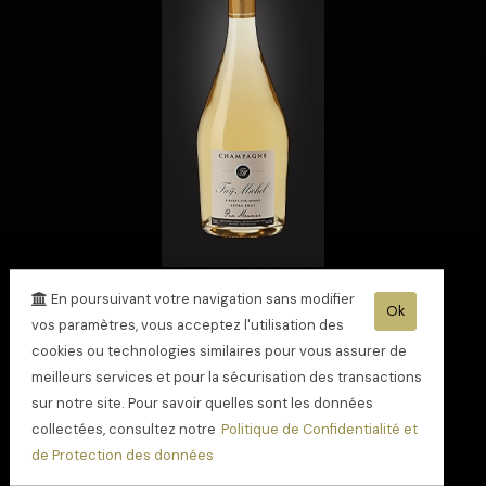
Champagne Extra
En poursuivant votre navigation sans modifier
Ok
Brut Pur Meunier
vos paramètres, vous acceptez l'utilisation des
médaille Or
cookies ou technologies similaires pour vous assurer de
meilleurs services et pour la sécurisation des transactions
sur notre site. Pour savoir quelles sont les données
collectées, consultez notre
Politique de Confidentialité et
de Protection des données