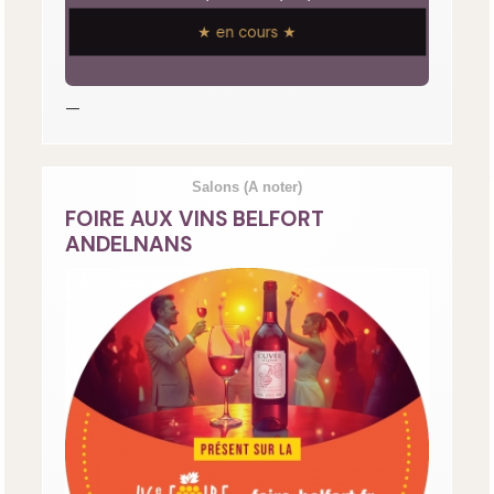
★ en cours ★
—
Salons
(A noter)
FOIRE AUX VINS BELFORT
ANDELNANS