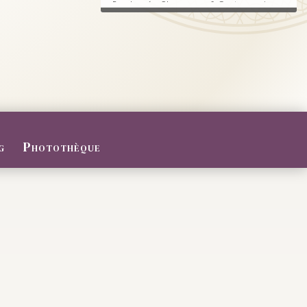
Randonnée, Champagne & Gastronomie au
RDV.
FERMETURE POUR CONGES D
ETE
Du 27/07 au 09/08/2026
Le Domaine sera fermé pour congés d'été
...
g
Photothèque