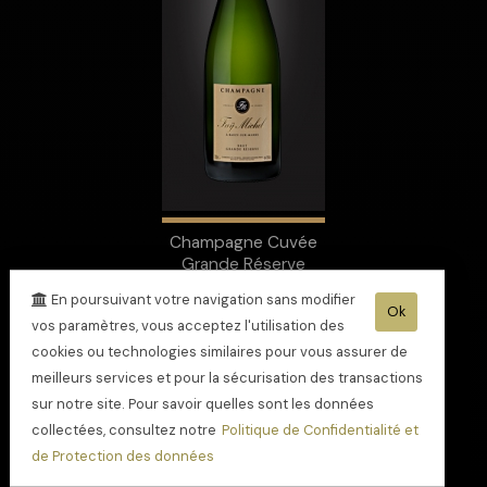
Champagne Cuvée
Grande Réserve
étoilée au Guide
En poursuivant votre navigation sans modifier
Hachette
Ok
vos paramètres, vous acceptez l'utilisation des
cookies ou technologies similaires pour vous assurer de
meilleurs services et pour la sécurisation des transactions
sur notre site. Pour savoir quelles sont les données
collectées, consultez notre
Politique de Confidentialité et
de Protection des données