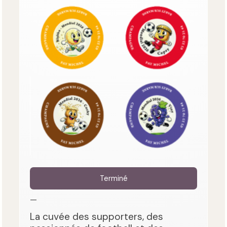
Terminé
—
La cuvée des supporters, des