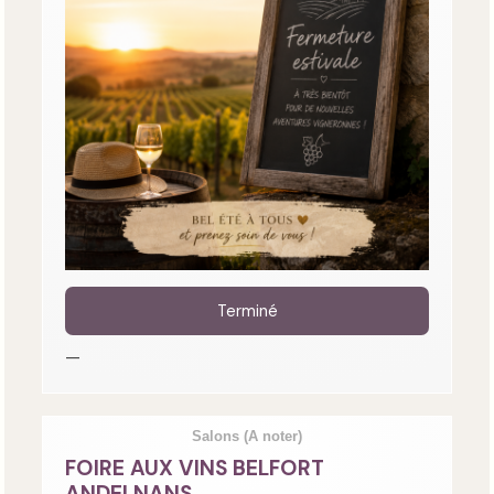
Terminé
—
Salons
(A noter)
FOIRE AUX VINS BELFORT
ANDELNANS