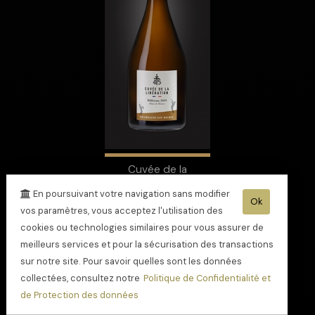
Cuvée de la
libération 45 -
En poursuivant votre navigation sans modifier
blanc de blancs
Ok
vos paramètres, vous acceptez l'utilisation des
millésime 2019
cookies ou technologies similaires pour vous assurer de
meilleurs services et pour la sécurisation des transactions
sur notre site. Pour savoir quelles sont les données
collectées, consultez notre
Politique de Confidentialité et
de Protection des données