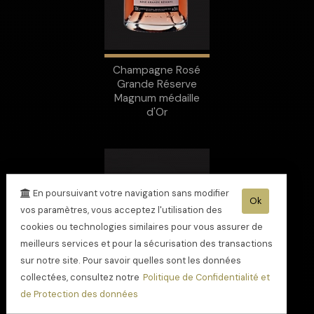
Champagne Rosé
Grande Réserve
Magnum médaille
d'Or
En poursuivant votre navigation sans modifier
Ok
vos paramètres, vous acceptez l'utilisation des
cookies ou technologies similaires pour vous assurer de
meilleurs services et pour la sécurisation des transactions
sur notre site. Pour savoir quelles sont les données
collectées, consultez notre
Politique de Confidentialité et
de Protection des données