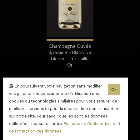
Champagne Cuvée
Spéciale - Blanc de
blancs - médaille
Or
En poursuivant votre navigation sans modifier
Ok
vos paramètres, vous acceptez l'utilisation des
cookies ou technologies similaires pour vous assurer de
meilleurs services et pour la sécurisation des transactions
sur notre site. Pour savoir quelles sont les données
collectées, consultez notre
Politique de Confidentialité et
de Protection des données