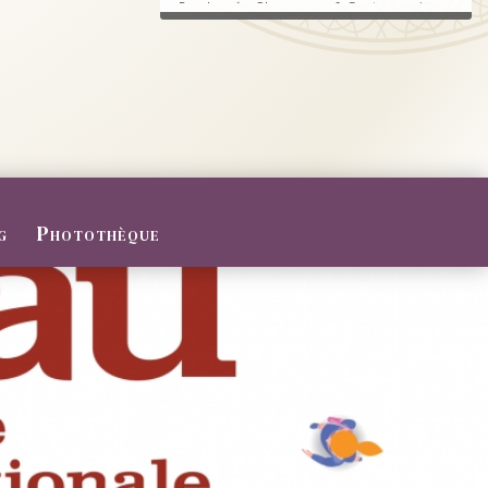
Randonnée, Champagne & Gastronomie au
RDV.
FERMETURE POUR CONGES D
ETE
Du 27/07 au 09/08/2026
Le Domaine sera fermé pour congés d'été
...
g
Photothèque