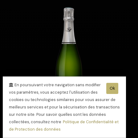
En poursuivant votre navigation sans modifier
Ok
vos paramètres, vous acceptez l'utilisation des
cookies ou technologies similaires pour vous assurer de
meilleurs services et pour la sécurisation des transactions
sur notre site. Pour savoir quelles sont les données
collectées, consultez notre
Politique de Confidentialité et
Champagne Coupe
de Protection des données
du monde 2026