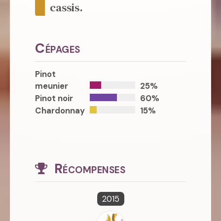
cassis.
Cépages
Pinot
meunier
25%
Pinot noir
60%
Chardonnay
15%
Récompenses
2015