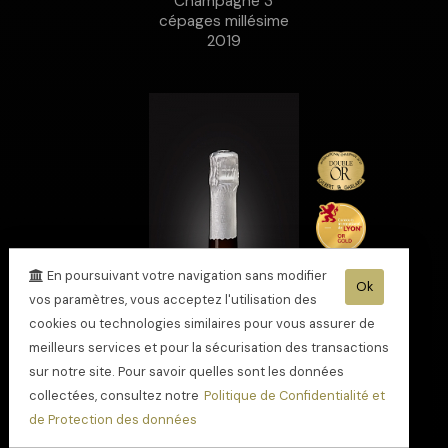
Champagne 3
cépages millésime
2019
En poursuivant votre navigation sans modifier
Ok
vos paramètres, vous acceptez l'utilisation des
cookies ou technologies similaires pour vous assurer de
meilleurs services et pour la sécurisation des transactions
sur notre site. Pour savoir quelles sont les données
collectées, consultez notre
Politique de Confidentialité et
de Protection des données