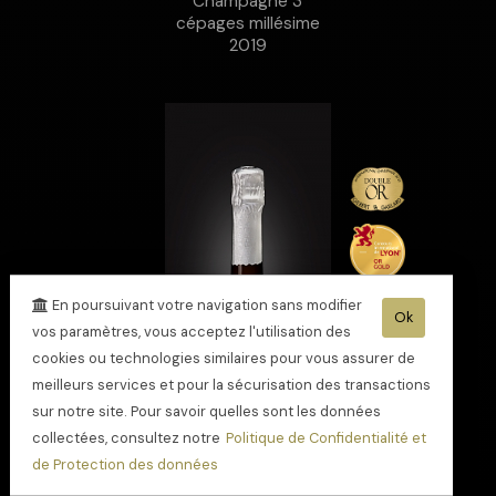
Champagne 3
cépages millésime
2019
En poursuivant votre navigation sans modifier
Ok
vos paramètres, vous acceptez l'utilisation des
cookies ou technologies similaires pour vous assurer de
meilleurs services et pour la sécurisation des transactions
sur notre site. Pour savoir quelles sont les données
collectées, consultez notre
Politique de Confidentialité et
de Protection des données