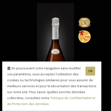
En poursuivant votre navigation sans modifier
Ok
vos paramètres, vous acceptez l'utilisation des
cookies ou technologies similaires pour vous assurer de
meilleurs services et pour la sécurisation des transactions
sur notre site. Pour savoir quelles sont les données
collectées, consultez notre
Politique de Confidentialité et
Champagne Cuvée
de Protection des données
Alexandre 2020