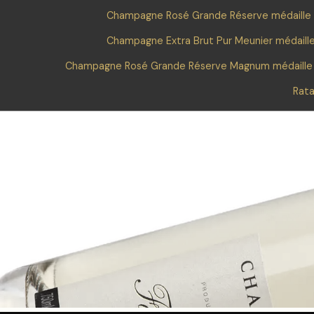
Champagne Rosé Grande Réserve médaille
Champagne Extra Brut Pur Meunier médaill
Champagne Rosé Grande Réserve Magnum médaille
Rata