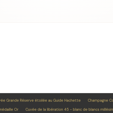
e Grande Réserve étoilée au Guide Hachette
Champagne C
édaille Or
Cuvée de la libération 45 - blanc de blancs millési