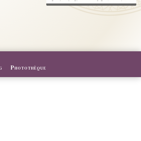
Randonnée, Champagne & Gastronomie au
RDV.
FERMETURE POUR CONGES D
ETE
Du 27/07 au 09/08/2026
Le Domaine sera fermé pour congés d'été
...
g
Photothèque