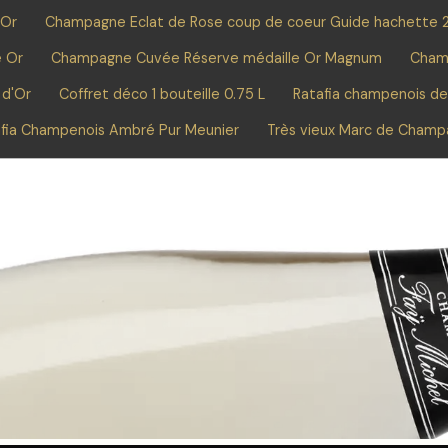
 Or
Champagne Eclat de Rose coup de coeur Guide hachette 
e Or
Champagne Cuvée Réserve médaille Or Magnum
Cham
 d'Or
Coffret déco 1 bouteille 0.75 L
Ratafia champenois d
fia Champenois Ambré Pur Meunier
Très vieux Marc de Cham