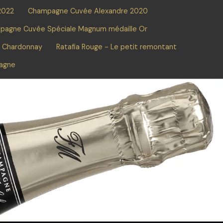
2022
Champagne Cuvée Alexandre 2020
pagne Cuvée Spéciale Magnum médaille Or
e Chardonnay
Ratafia Rouge - Le petit remontant
pagne