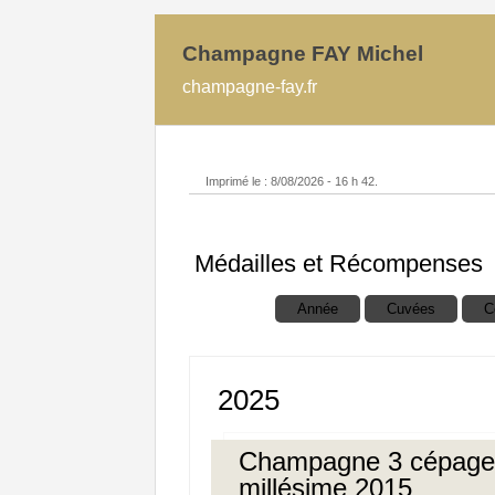
Champagne FAY Michel
champagne-fay.fr
Imprimé le : 8/08/2026 - 16 h 42.
Médailles et Récompenses
Trier par
Année
Cuvées
C
2025
Champagne 3 cépage
millésime 2015